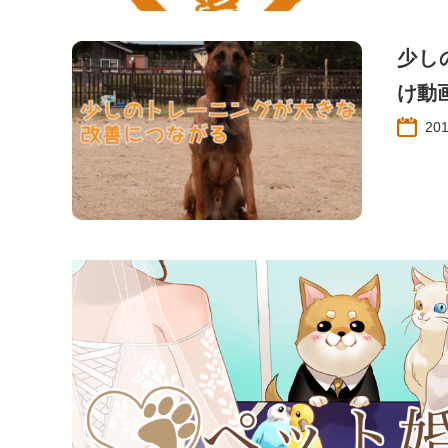
少し
け動
20