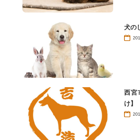
犬の
20
西宮
け】
20