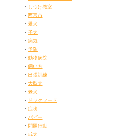
しつけ教室
西宮市
愛犬
子犬
病気
予防
動物病院
飼い方
出張訓練
大型犬
老犬
ドックフード
症状
パピー
問題行動
成犬