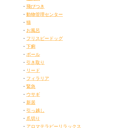
飛びつき
動物管理センター
猫
お風呂
フリスビードッグ
下痢
ボール
引き取り
リード
フィラリア
緊急
ウサギ
新居
引っ越し
爪切り
アロマテラピーリラックス