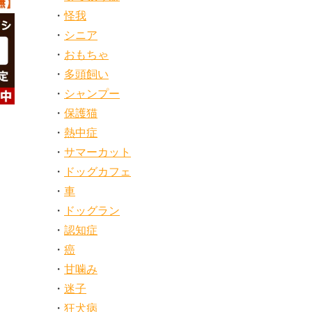
怪我
シニア
おもちゃ
多頭飼い
シャンプー
保護猫
熱中症
サマーカット
ドッグカフェ
車
ドッグラン
認知症
癌
甘噛み
迷子
狂犬病