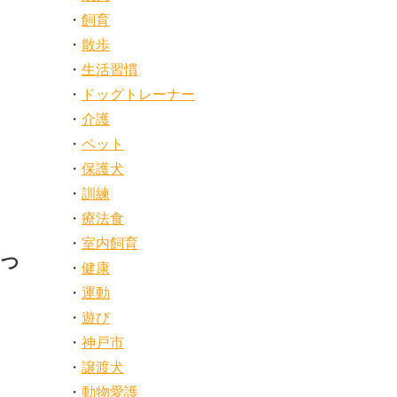
飼育
散歩
生活習慣
ドッグトレーナー
介護
ペット
保護犬
訓練
療法食
室内飼育
つ
健康
運動
遊び
神戸市
譲渡犬
動物愛護