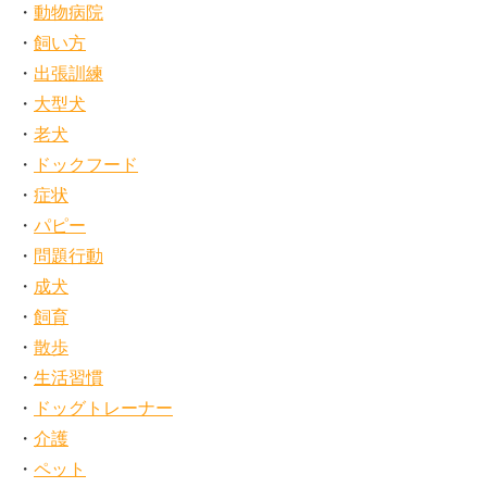
動物病院
飼い方
出張訓練
大型犬
老犬
ドックフード
症状
パピー
問題行動
成犬
飼育
散歩
生活習慣
ドッグトレーナー
介護
ペット