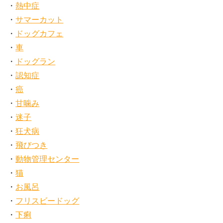
熱中症
サマーカット
ドッグカフェ
車
ドッグラン
認知症
癌
甘噛み
迷子
狂犬病
飛びつき
動物管理センター
猫
お風呂
フリスビードッグ
下痢