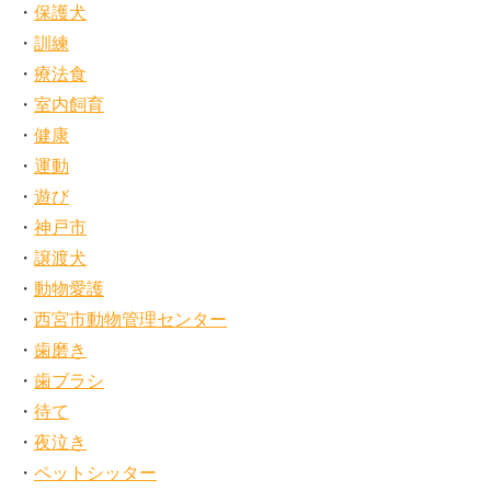
保護犬
訓練
療法食
室内飼育
健康
運動
遊び
神戸市
譲渡犬
動物愛護
西宮市動物管理センター
歯磨き
歯ブラシ
待て
夜泣き
ペットシッター