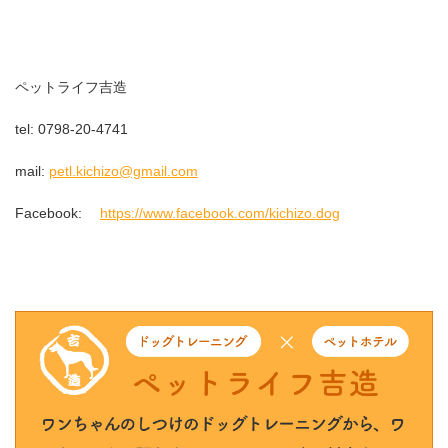
ペットライフ吉造
tel: 0798-20-4741
mail:
petl.kichizo@gmail.com
Facebook:
https://www.facebook.com/kichizo.dog