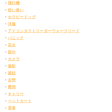
飛行機
拾い食い
セラピードッグ
洋服
アイコンタクトリーダーウォークリード
パニック
花火
探せ
カメラ
撮影
避妊
去勢
費用
キャリー
ペットカート
電車