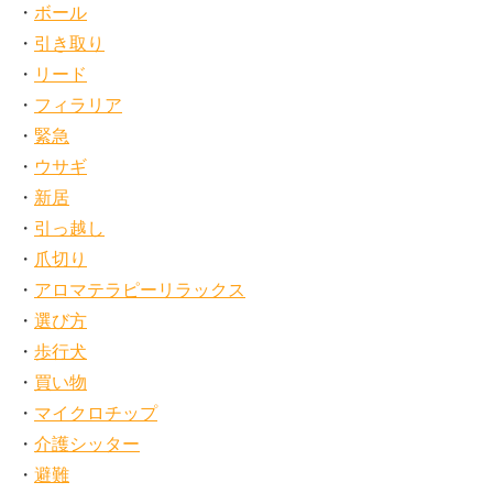
ボール
引き取り
リード
フィラリア
緊急
ウサギ
新居
引っ越し
爪切り
アロマテラピーリラックス
選び方
歩行犬
買い物
マイクロチップ
介護シッター
避難