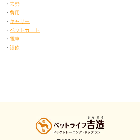
去勢
費用
キャリー
ペットカート
電車
誤飲