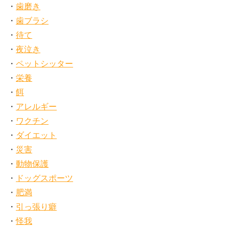
歯磨き
歯ブラシ
待て
夜泣き
ペットシッター
栄養
餌
アレルギー
ワクチン
ダイエット
災害
動物保護
ドッグスポーツ
肥満
引っ張り癖
怪我