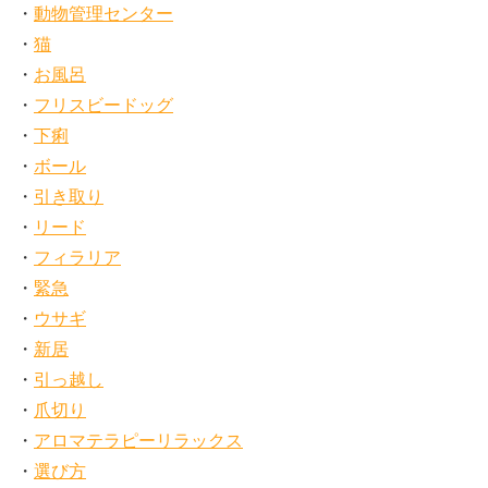
動物管理センター
猫
お風呂
フリスビードッグ
下痢
ボール
引き取り
リード
フィラリア
緊急
ウサギ
新居
引っ越し
爪切り
アロマテラピーリラックス
選び方