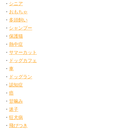
シニア
おもちゃ
多頭飼い
シャンプー
保護猫
熱中症
サマーカット
ドッグカフェ
車
ドッグラン
認知症
癌
甘噛み
迷子
狂犬病
飛びつき