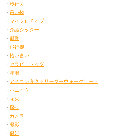
歩行犬
買い物
マイクロチップ
介護シッター
避難
飛行機
拾い食い
セラピードッグ
洋服
アイコンタクトリーダーウォークリード
パニック
花火
探せ
カメラ
撮影
避妊