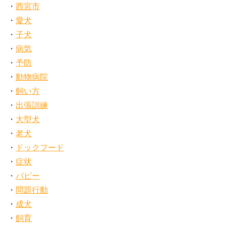
西宮市
愛犬
子犬
病気
予防
動物病院
飼い方
出張訓練
大型犬
老犬
ドックフード
症状
パピー
問題行動
成犬
飼育