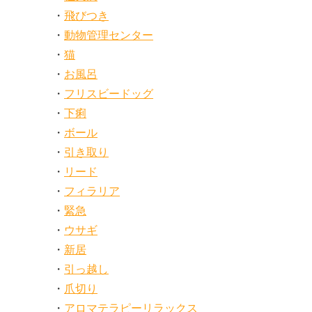
飛びつき
動物管理センター
猫
お風呂
フリスビードッグ
下痢
ボール
引き取り
リード
フィラリア
緊急
ウサギ
新居
引っ越し
爪切り
アロマテラピーリラックス