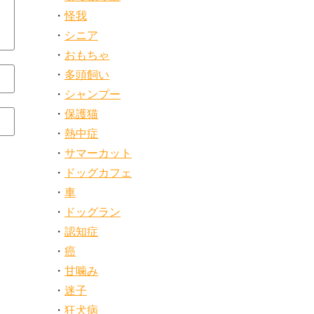
怪我
シニア
おもちゃ
多頭飼い
シャンプー
保護猫
熱中症
サマーカット
ドッグカフェ
車
ドッグラン
認知症
癌
甘噛み
迷子
狂犬病