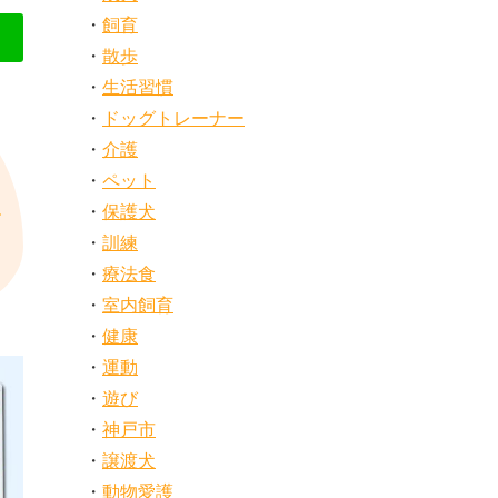
飼育
散歩
生活習慣
ドッグトレーナー
介護
ペット
保護犬
訓練
療法食
室内飼育
健康
運動
遊び
神戸市
譲渡犬
動物愛護