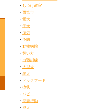
しつけ教室
西宮市
愛犬
子犬
病気
予防
動物病院
飼い方
出張訓練
大型犬
老犬
ドックフード
症状
パピー
問題行動
成犬