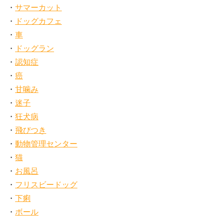
サマーカット
ドッグカフェ
車
ドッグラン
認知症
癌
甘噛み
迷子
狂犬病
飛びつき
動物管理センター
猫
お風呂
フリスビードッグ
下痢
ボール