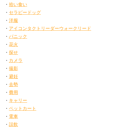
拾い食い
セラピードッグ
洋服
アイコンタクトリーダーウォークリード
パニック
花火
探せ
カメラ
撮影
避妊
去勢
費用
キャリー
ペットカート
電車
誤飲