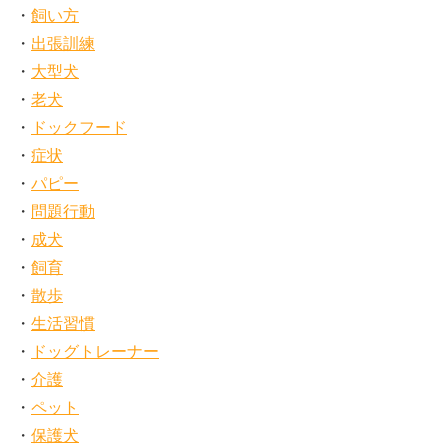
飼い方
出張訓練
大型犬
老犬
ドックフード
症状
パピー
問題行動
成犬
飼育
散歩
生活習慣
ドッグトレーナー
介護
ペット
保護犬