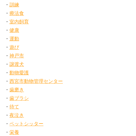
訓練
療法食
室内飼育
健康
運動
遊び
神戸市
譲渡犬
動物愛護
西宮市動物管理センター
歯磨き
歯ブラシ
待て
夜泣き
ペットシッター
栄養