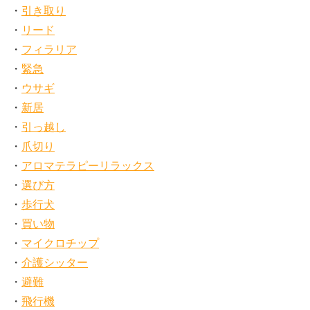
引き取り
リード
フィラリア
緊急
ウサギ
新居
引っ越し
爪切り
アロマテラピーリラックス
選び方
歩行犬
買い物
マイクロチップ
介護シッター
避難
飛行機