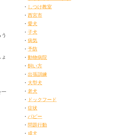
しつけ教室
西宮市
愛犬
子犬
らう
病気
予防
しょ
動物病院
飼い方
出張訓練
大型犬
老犬
を一
ドックフード
症状
。
パピー
問題行動
成犬