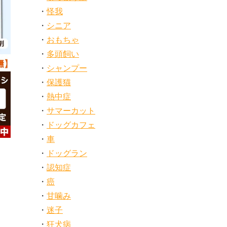
怪我
シニア
おもちゃ
多頭飼い
シャンプー
保護猫
熱中症
サマーカット
ドッグカフェ
車
ドッグラン
認知症
癌
甘噛み
迷子
狂犬病