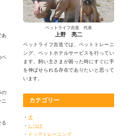
ペットライフ吉造 代表
上野 亮二
であ
ペットライフ吉造では、ペットトレーニ
ング、ペットホテルサービスを行ってい
のペ
ます。飼い主さまが困った時にすぐに手
を伸ばせられる存在でありたいと思って
います。
歩の
カテゴリー
ーニ
犬
せる
しつけ
ドッグトレーニング