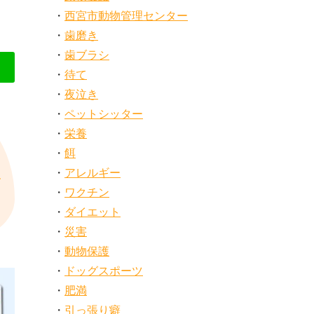
西宮市動物管理センター
歯磨き
歯ブラシ
待て
夜泣き
ペットシッター
栄養
餌
アレルギー
ワクチン
ダイエット
災害
動物保護
ドッグスポーツ
肥満
引っ張り癖