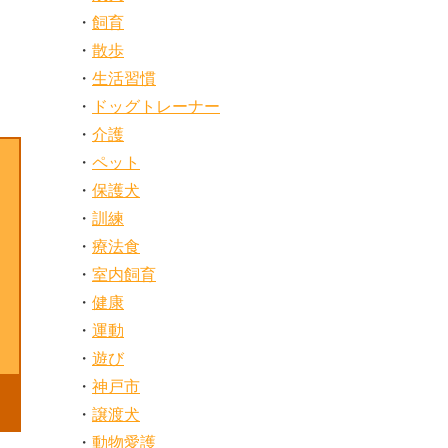
飼育
散歩
生活習慣
ドッグトレーナー
介護
ペット
保護犬
訓練
療法食
室内飼育
健康
運動
遊び
神戸市
譲渡犬
動物愛護