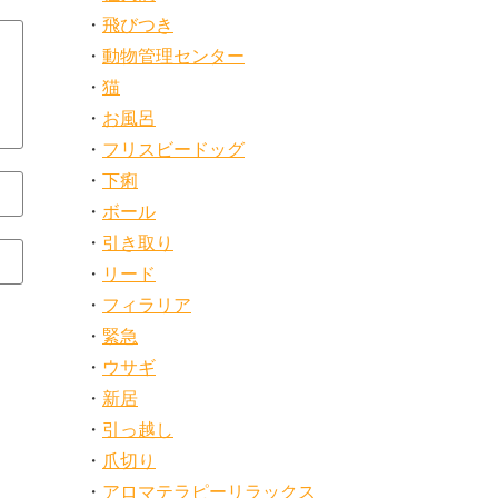
飛びつき
動物管理センター
猫
お風呂
フリスビードッグ
下痢
ボール
引き取り
リード
フィラリア
緊急
ウサギ
新居
引っ越し
爪切り
アロマテラピーリラックス