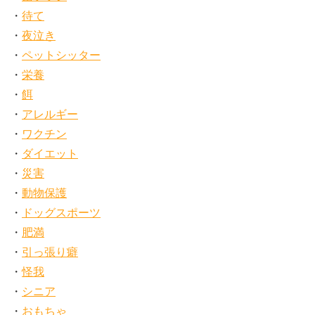
待て
夜泣き
ペットシッター
栄養
餌
アレルギー
ワクチン
ダイエット
災害
動物保護
ドッグスポーツ
肥満
引っ張り癖
怪我
シニア
おもちゃ