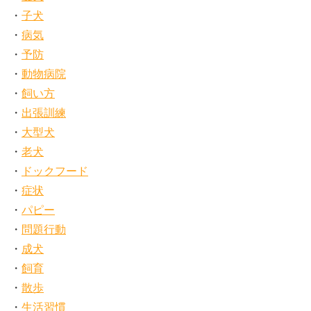
子犬
病気
予防
動物病院
飼い方
出張訓練
大型犬
老犬
ドックフード
症状
パピー
問題行動
成犬
飼育
散歩
生活習慣