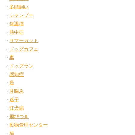
多頭飼い
シャンプー
保護猫
熱中症
サマーカット
ドッグカフェ
車
ドッグラン
認知症
癌
甘噛み
迷子
狂犬病
飛びつき
動物管理センター
猫