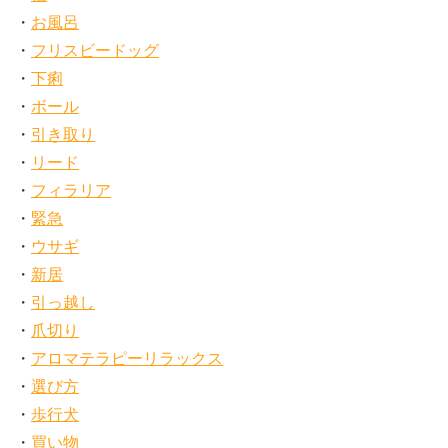
お風呂
フリスビードッグ
下痢
ボール
引き取り
リード
フィラリア
緊急
ウサギ
新居
引っ越し
爪切り
アロマテラピーリラックス
選び方
歩行犬
買い物