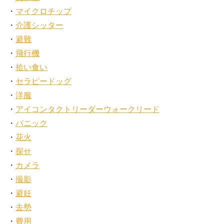
マイクロチップ
介護シッター
避難
飛行機
拾い食い
セラピードッグ
洋服
アイコンタクトリーダーウォークリード
パニック
花火
探せ
カメラ
撮影
避妊
去勢
費用