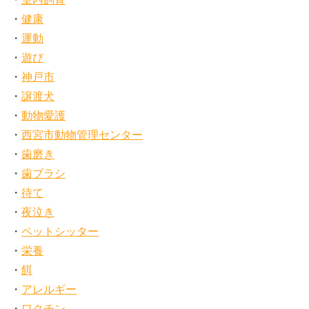
健康
運動
遊び
神戸市
譲渡犬
動物愛護
西宮市動物管理センター
歯磨き
歯ブラシ
待て
夜泣き
ペットシッター
栄養
餌
アレルギー
ワクチン