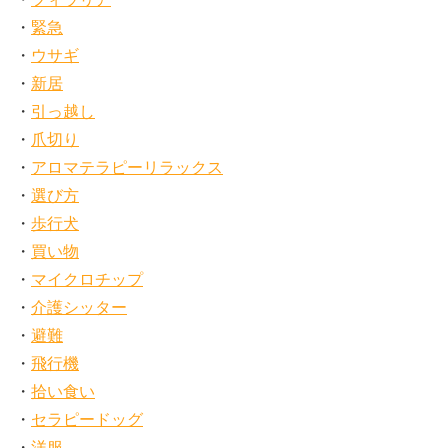
緊急
ウサギ
新居
引っ越し
爪切り
アロマテラピーリラックス
選び方
歩行犬
買い物
マイクロチップ
介護シッター
避難
飛行機
拾い食い
セラピードッグ
洋服