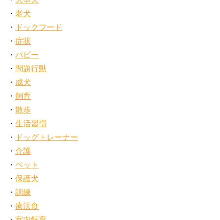
老犬
ドックフード
症状
パピー
問題行動
成犬
飼育
散歩
生活習慣
ドッグトレーナー
介護
ペット
保護犬
訓練
療法食
室内飼育