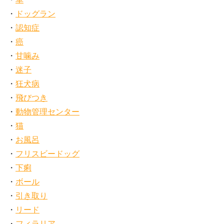
ドッグラン
認知症
癌
甘噛み
迷子
狂犬病
飛びつき
動物管理センター
猫
お風呂
フリスビードッグ
下痢
ボール
引き取り
リード
フィラリア