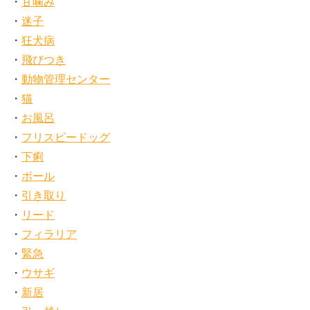
甘噛み
迷子
狂犬病
飛びつき
動物管理センター
猫
お風呂
フリスビードッグ
下痢
ボール
引き取り
リード
フィラリア
緊急
ウサギ
新居