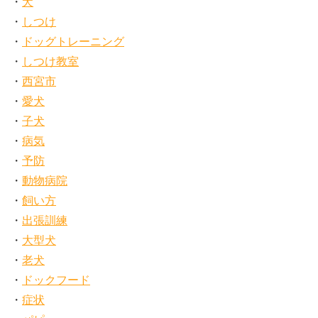
犬
しつけ
ドッグトレーニング
しつけ教室
西宮市
愛犬
子犬
病気
予防
動物病院
飼い方
出張訓練
大型犬
老犬
ドックフード
症状