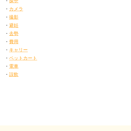
探せ
カメラ
撮影
避妊
去勢
費用
キャリー
ペットカート
電車
誤飲