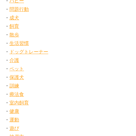
パピー
問題行動
成犬
飼育
散歩
生活習慣
ドッグトレーナー
介護
ペット
保護犬
訓練
療法食
室内飼育
健康
運動
遊び