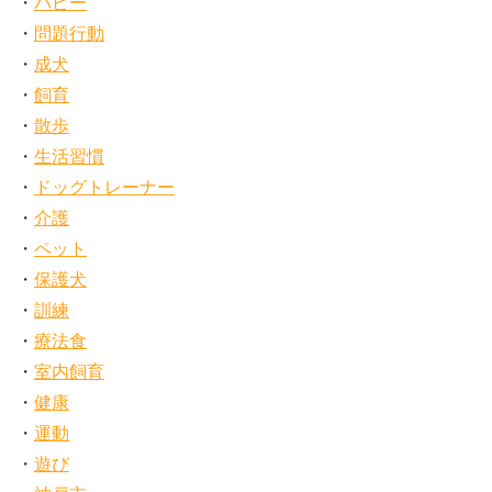
パピー
問題行動
成犬
飼育
散歩
生活習慣
ドッグトレーナー
介護
ペット
保護犬
訓練
療法食
室内飼育
健康
運動
遊び