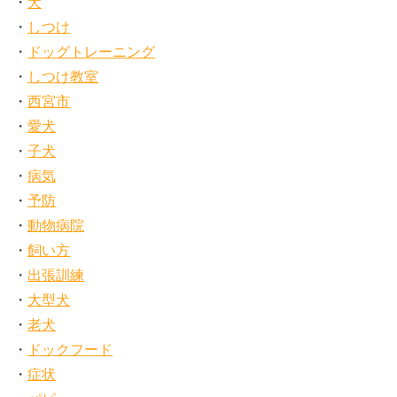
犬
しつけ
ドッグトレーニング
しつけ教室
西宮市
愛犬
子犬
病気
予防
動物病院
飼い方
出張訓練
大型犬
老犬
ドックフード
症状