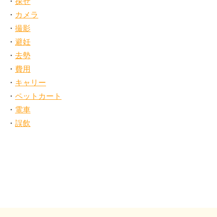
探せ
カメラ
撮影
避妊
去勢
費用
キャリー
ペットカート
電車
誤飲