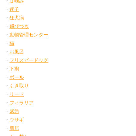
甘噛み
迷子
狂犬病
飛びつき
動物管理センター
猫
お風呂
フリスビードッグ
下痢
ボール
引き取り
リード
フィラリア
緊急
ウサギ
新居