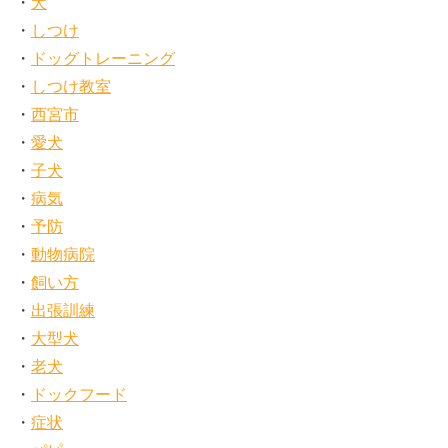
犬
しつけ
ドッグトレーニング
しつけ教室
西宮市
愛犬
子犬
病気
予防
動物病院
飼い方
出張訓練
大型犬
老犬
ドックフード
症状