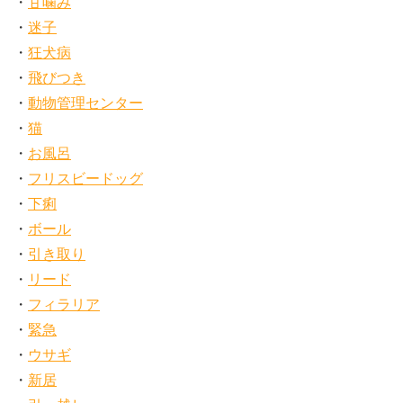
甘噛み
迷子
狂犬病
飛びつき
動物管理センター
猫
お風呂
フリスビードッグ
下痢
ボール
引き取り
リード
フィラリア
緊急
ウサギ
新居