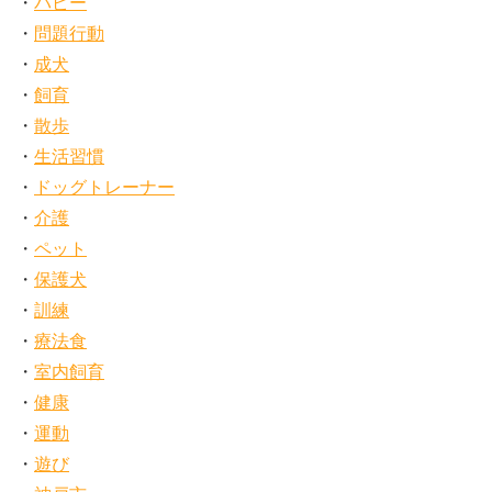
パピー
問題行動
成犬
飼育
散歩
生活習慣
ドッグトレーナー
介護
ペット
保護犬
訓練
療法食
室内飼育
健康
運動
遊び