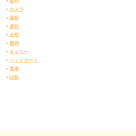
探せ
カメラ
撮影
避妊
去勢
費用
キャリー
ペットカート
電車
誤飲