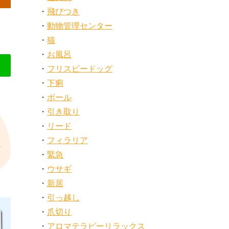
飛びつき
動物管理センター
猫
お風呂
フリスビードッグ
下痢
ボール
引き取り
リード
フィラリア
緊急
ウサギ
新居
引っ越し
爪切り
アロマテラピーリラックス