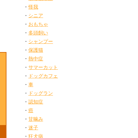
怪我
シニア
おもちゃ
多頭飼い
シャンプー
保護猫
熱中症
サマーカット
ドッグカフェ
車
ドッグラン
認知症
癌
甘噛み
迷子
狂犬病