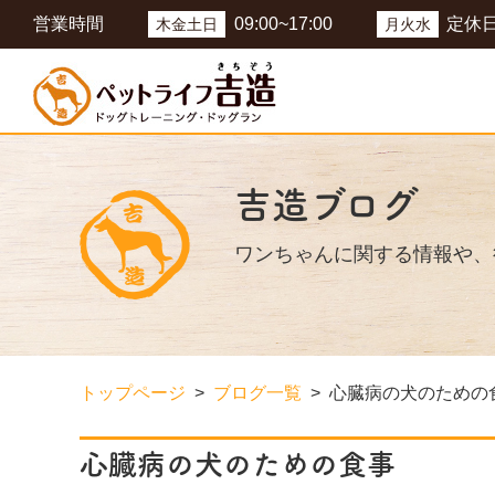
営業時間
09:00~17:00
定休
木金土日
月火水
吉造ブログ
ワンちゃんに関する情報や、
トップページ
ブログ一覧
心臓病の犬のための
心臓病の犬のための食事