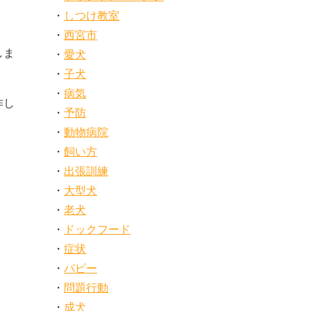
しつけ教室
西宮市
しま
愛犬
子犬
病気
作し
予防
動物病院
飼い方
出張訓練
大型犬
老犬
ドックフード
症状
パピー
問題行動
成犬