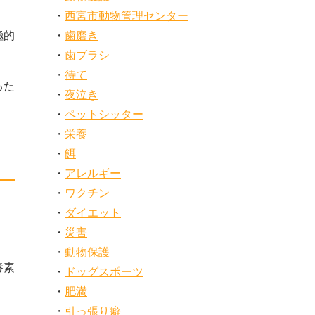
西宮市動物管理センター
歯磨き
極的
歯ブラシ
待て
るた
夜泣き
ペットシッター
栄養
。
餌
アレルギー
ワクチン
ダイエット
災害
。
動物保護
養素
ドッグスポーツ
肥満
引っ張り癖