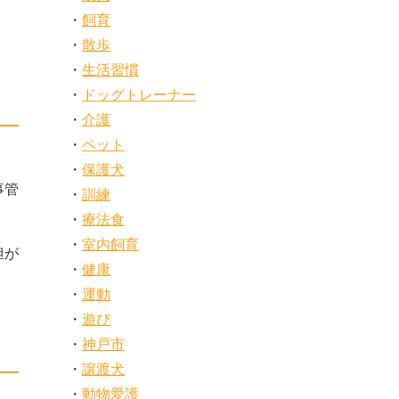
飼育
散歩
生活習慣
ドッグトレーナー
介護
ペット
保護犬
事管
訓練
療法食
室内飼育
担が
健康
運動
遊び
神戸市
譲渡犬
動物愛護