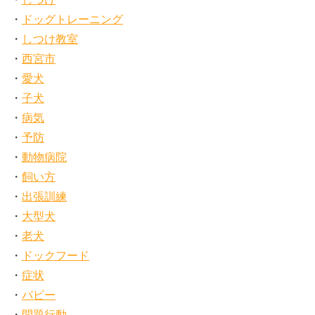
ドッグトレーニング
しつけ教室
西宮市
愛犬
子犬
病気
予防
動物病院
飼い方
出張訓練
大型犬
老犬
ドックフード
症状
パピー
問題行動