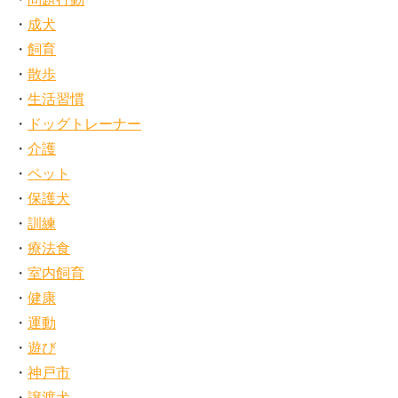
成犬
飼育
散歩
生活習慣
ドッグトレーナー
介護
ペット
保護犬
訓練
療法食
室内飼育
健康
運動
遊び
神戸市
譲渡犬