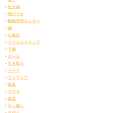
狂犬病
飛びつき
動物管理センター
猫
お風呂
フリスビードッグ
下痢
ボール
引き取り
リード
フィラリア
緊急
ウサギ
新居
引っ越し
爪切り