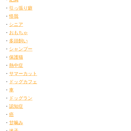
引っ張り癖
怪我
シニア
おもちゃ
多頭飼い
シャンプー
保護猫
熱中症
サマーカット
ドッグカフェ
車
ドッグラン
認知症
癌
甘噛み
迷子