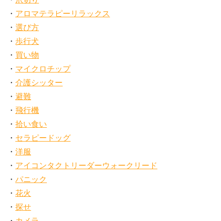
アロマテラピーリラックス
選び方
歩行犬
買い物
マイクロチップ
介護シッター
避難
飛行機
拾い食い
セラピードッグ
洋服
アイコンタクトリーダーウォークリード
パニック
花火
探せ
カメラ